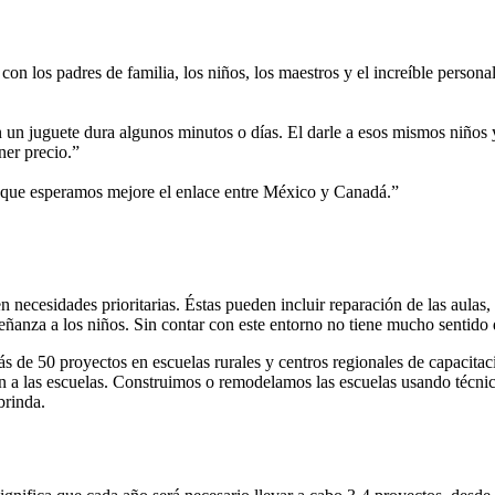
on los padres de familia, los niños, los maestros y el increíble person
ben un juguete dura algunos minutos o días. El darle a esos mismos niños
ner precio.”
 que esperamos mejore el enlace entre México y Canadá.”
n necesidades prioritarias. Éstas pueden incluir reparación de las aulas
ñanza a los niños. Sin contar con este entorno no tiene mucho sentido q
ás de 50 proyectos en escuelas rurales y centros regionales de capacit
n a las escuelas. Construimos o remodelamos las escuelas usando técnic
brinda.