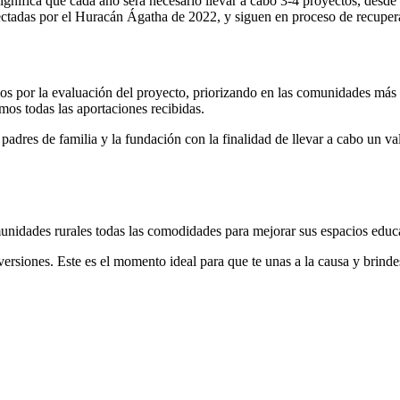
significa que cada año será necesario llevar a cabo 3-4 proyectos, desde
fectadas por el Huracán Ágatha de 2022, y siguen en proceso de recuper
iamos por la evaluación del proyecto, priorizando en las comunidades má
mos todas las aportaciones recibidas.
padres de familia y la fundación con la finalidad de llevar a cabo un val
unidades rurales todas las comodidades para mejorar sus espacios educ
nversiones. Este es el momento ideal para que te unas a la causa y brind